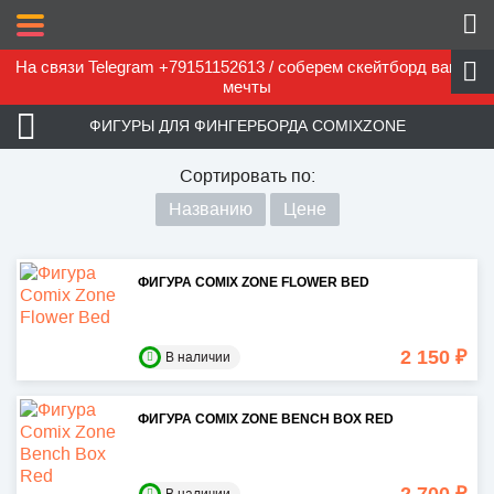
На связи Telegram +79151152613 / соберем скейтборд вашей
мечты
ФИГУРЫ ДЛЯ ФИНГЕРБОРДА COMIXZONE
Сортировать по:
Названию
Цене
ФИГУРА COMIX ZONE FLOWER BED
2 150 ₽
В наличии
ФИГУРА COMIX ZONE BENCH BOX RED