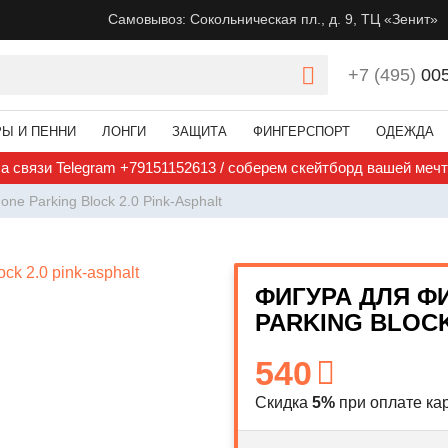
Самовывоз: Сокольническая пл., д. 9, ТЦ «Зенит»
+7 (495)
00
РЫ И ПЕННИ
ЛОНГИ
ЗАЩИТА
ФИНГЕРСПОРТ
ОДЕЖДА
а связи Telegram +79151152613 / соберем скейтборд вашей меч
ne Parking Block 2.0 Pink-Asphalt
ФИГУРА ДЛЯ Ф
PARKING BLOCK
540
Скидка
5%
при оплате кар