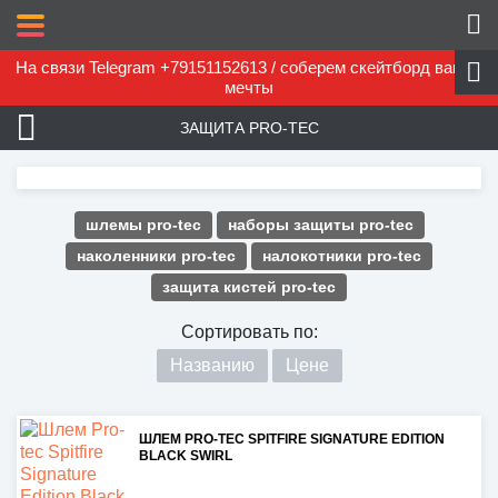
На связи Telegram +79151152613 / соберем скейтборд вашей
мечты
ЗАЩИТА PRO-TEC
шлемы pro-tec
наборы защиты pro-tec
наколенники pro-tec
налокотники pro-tec
защита кистей pro-tec
Сортировать по:
Названию
Цене
ШЛЕМ PRO-TEC SPITFIRE SIGNATURE EDITION
BLACK SWIRL