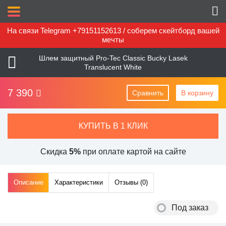
На связи Telegram +79151152613 / соберем скейтборд вашей
мечты
Шлем защитный Pro-Tec Classic Bucky Lasek
Translucent White
7 390
Сравнить
В корзину
КУПИТЬ В 1 КЛИК
Скидка
5%
при оплате картой на сайте
Описание
Характеристики
Отзывы (
0
)
Под заказ