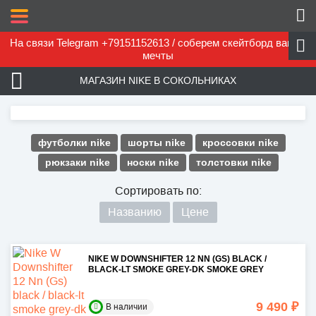
На связи Telegram +79151152613 / соберем скейтборд вашей
мечты
МАГАЗИН NIKE В СОКОЛЬНИКАХ
футболки nike
шорты nike
кроссовки nike
рюкзаки nike
носки nike
толстовки nike
Сортировать по:
Названию
Цене
NIKE W DOWNSHIFTER 12 NN (GS) BLACK /
BLACK-LT SMOKE GREY-DK SMOKE GREY
9 490 ₽
В наличии