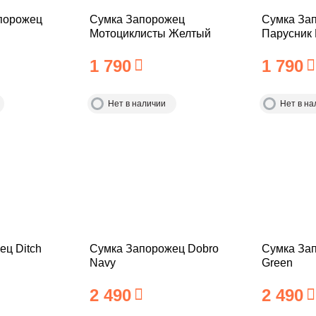
порожец
Сумка Запорожец
Сумка За
Мотоциклисты Желтый
Парусник
1 790
1 790
Нет в наличии
Нет в на
ец Ditch
Сумка Запорожец Dobro
Сумка Зап
Navy
Green
2 490
2 490