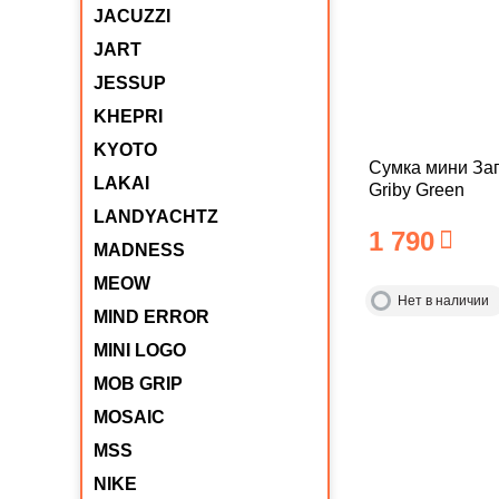
JACUZZI
JART
JESSUP
KHEPRI
KYOTO
Сумка мини За
LAKAI
Griby Green
LANDYACHTZ
1 790
MADNESS
MEOW
Нет в наличии
MIND ERROR
MINI LOGO
MOB GRIP
MOSAIC
MSS
NIKE