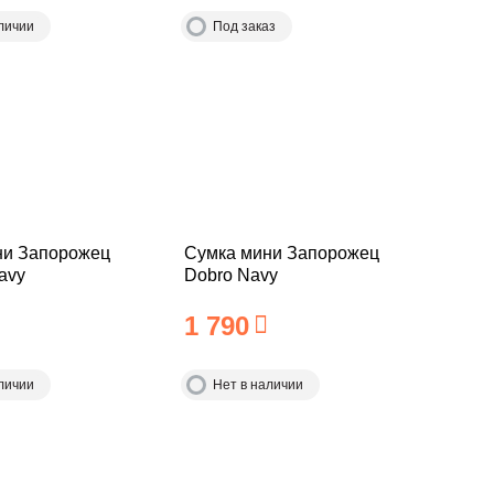
личии
Под заказ
ни Запорожец
Сумка мини Запорожец
avy
Dobro Navy
1 790
личии
Нет в наличии