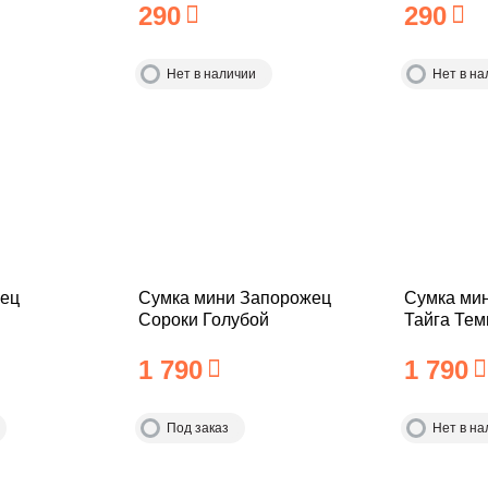
290
290
Нет в наличии
Нет в на
ец
Сумка мини Запорожец
Сумка ми
Сороки Голубой
Тайга Те
1 790
1 790
Под заказ
Нет в на