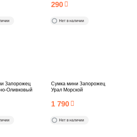
290
личии
Нет в наличии
ни Запорожец
Сумка мини Запорожец
мно-Оливковый
Урал Морской
1 790
личии
Нет в наличии