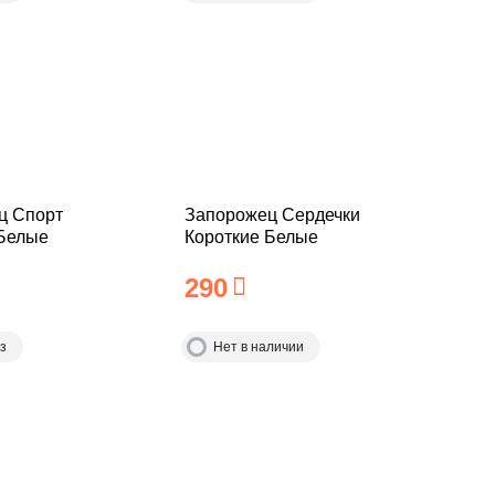
ц Спорт
Запорожец Сердечки
 Белые
Короткие Белые
290
з
Нет в наличии