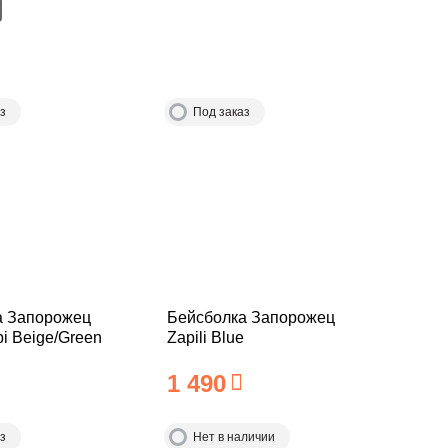
з
Под заказ
а Запорожец
Бейсболка Запорожец
bi Beige/Green
Zapili Blue
1 490
з
Нет в наличии