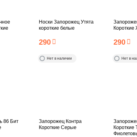
чное
Носки Запорожец Утята
Запороже
ткие
короткие белые
Короткие
290
290
Нет в наличии
Нет в на
ь 86 Бит
Запорожец Контра
Запороже
е
Короткие Серые
Короткие 
Фиолетов