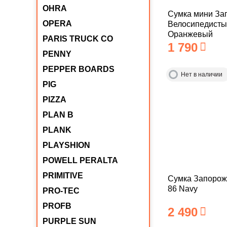
OHRA
Сумка мини За
OPERA
Велосипедисты
Оранжевый
PARIS TRUCK CO
1 790
PENNY
PEPPER BOARDS
Нет в наличии
PIG
PIZZA
PLAN B
PLANK
PLAYSHION
POWELL PERALTA
PRIMITIVE
Сумка Запорож
86 Navy
PRO-TEC
PROFB
2 490
PURPLE SUN