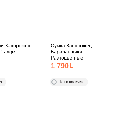
ни Запорожец
Сумка Запорожец
Orange
Барабанщики
Разноцветные
1 790
з
Нет в наличии