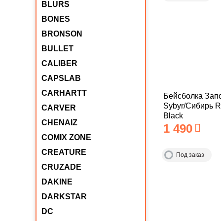
BLURS
BONES
BRONSON
BULLET
CALIBER
CAPSLAB
CARHARTT
Бейсболка Зап
Sybyr/Сибирь R
CARVER
Black
CHENAIZ
1 490
COMIX ZONE
CREATURE
Под заказ
CRUZADE
DAKINE
DARKSTAR
DC