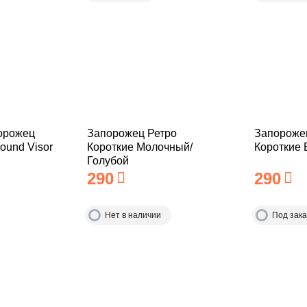
орожец
Запорожец Ретро
Запороже
ound Visor
Короткие Молочный/
Короткие
Голубой
290
290
Нет в наличии
Под зака