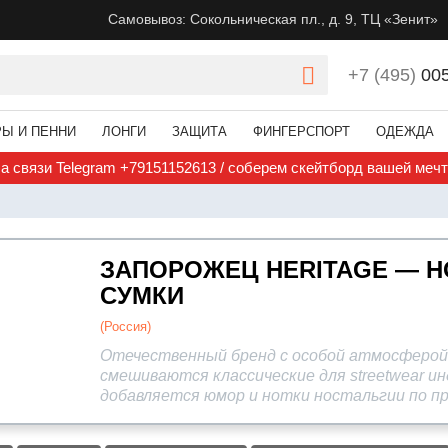
Самовывоз: Сокольническая пл., д. 9, ТЦ «Зенит»
+7 (495)
00
РЫ И ПЕННИ
ЛОНГИ
ЗАЩИТА
ФИНГЕРСПОРТ
ОДЕЖДА
а связи Telegram +79151152613 / соберем скейтборд вашей меч
ЗАПОРОЖЕЦ HERITAGE — Н
СУМКИ
(Россия)
Отечественный бренд с особой атмосферой 
смешиваются классические для streetwear и
добавляется юмор и нотки ностальгии по п