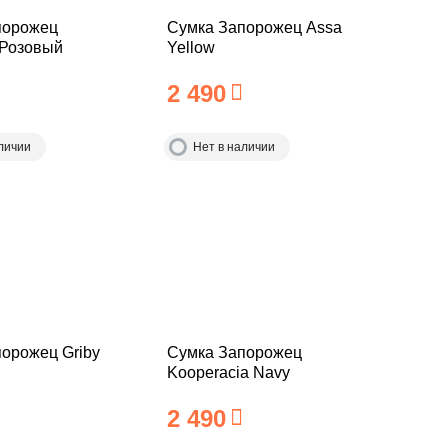
порожец
Сумка Запорожец Assa
 Розовый
Yellow
2 490
личии
Нет в наличии
орожец Griby
Сумка Запорожец
Kooperacia Navy
2 490