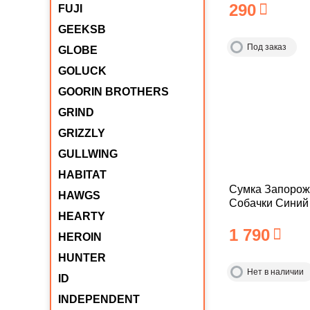
290
FUJI
GEEKSB
Под заказ
GLOBE
GOLUCK
GOORIN BROTHERS
GRIND
GRIZZLY
GULLWING
HABITAT
Сумка Запорож
HAWGS
Собачки Синий
HEARTY
1 790
HEROIN
HUNTER
Нет в наличии
ID
INDEPENDENT