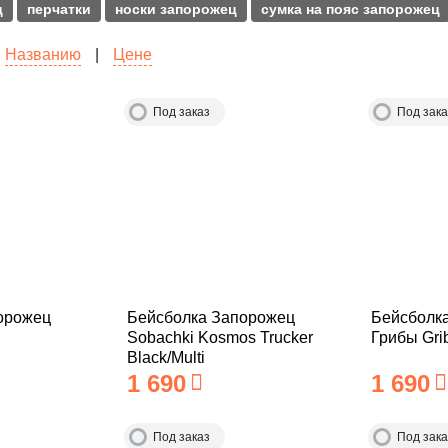
ц
перчатки
носки запорожец
сумка на пояс запорожец
Названию
|
Цене
Под заказ
Под зака
орожец
Бейсболка Запорожец
Бейсболк
Sobachki Kosmos Trucker
Грибы Gri
Black/Multi
1 690
1 690
Под заказ
Под зака