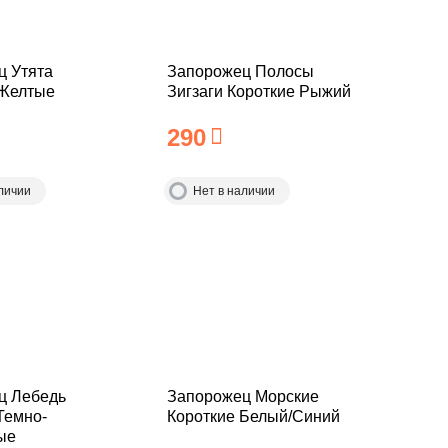
ц Утята
Запорожец Полосы
 Желтые
Зигзаги Короткие Рыжий
290
личии
Нет в наличии
ц Лебедь
Запорожец Морские
Темно-
Короткие Белый/Синий
ые