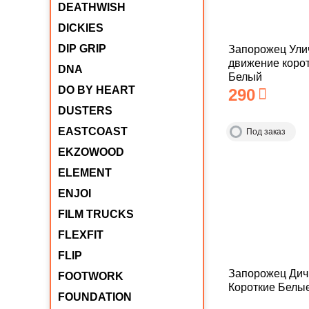
DEATHWISH
DICKIES
DIP GRIP
Запорожец Ули
движение коро
DNA
Белый
DO BY HEART
290
DUSTERS
EASTCOAST
Под заказ
EKZOWOOD
ELEMENT
ENJOI
FILM TRUCKS
FLEXFIT
FLIP
Запорожец Дич
FOOTWORK
Короткие Белы
FOUNDATION