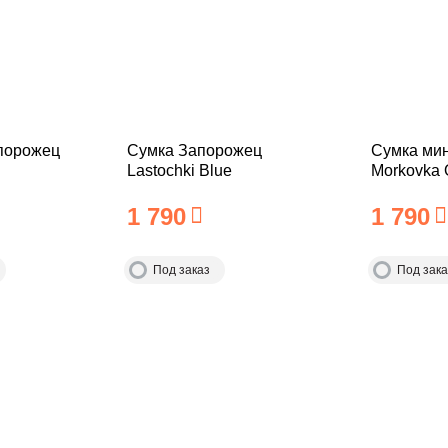
порожец
Сумка Запорожец
Сумка ми
Lastochki Blue
Morkovka 
1 790
1 790
Под заказ
Под зака