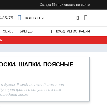
Скидка 5% при оплате на сайте
5-35-75
КОНТАКТЫ
ОБУВЬ
БРЕНДЫ
ВХОД
РЕГИСТРАЦИЯ
ты
ОСКИ, ШАПКИ, ПОЯСНЫЕ
и духом. В моделях этой компании
ндустрии фиты и силуэты и к ним
рошедшей эпохе