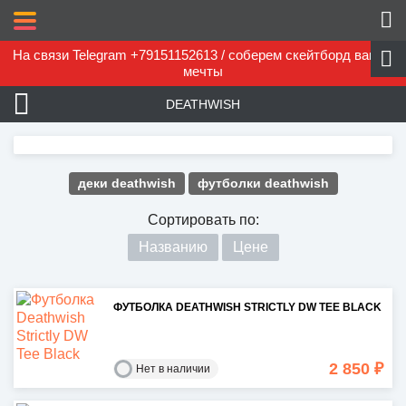
На связи Telegram +79151152613 / соберем скейтборд вашей
мечты
DEATHWISH
деки deathwish
футболки deathwish
Сортировать по:
Названию
Цене
ФУТБОЛКА DEATHWISH STRICTLY DW TEE BLACK
2 850 ₽
Нет в наличии