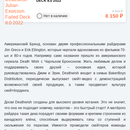
DECK 8.0 2022
9 450 ₽
8 150 ₽
Нет в наличии
Американский Бренд, основан двумя профессиональными райдерами
Jim Greco и Erik Ellington, которые черпали вдохновение из фильмов 70-
ых и 80-х годов. Например само название пришло из американского
сериала Death Wish с Чарльзом Бронсоном. Жить любимым делом и
поддерживать своих друзей – основная идея, которой
руководствовались Джим и Эрик. Deathwish входит в семью BakerBoys
Distribution, периодически выпускает скейт-видео с демонстрацией
возможностей своей продукции, а также продвигает культуру
скейтбординга.
Доски Deathwish созданы для высокого уровня катания. Это не значит,
что она не подходит новичку, напротив – это быстрый старт! А матёрого
райдера такая дека порадует своими формами и крепким строением из
канадского клёна, способным выдерживать гэпы со ступеней и
скольжения по перилам. Имеются промодели скейтеров команды