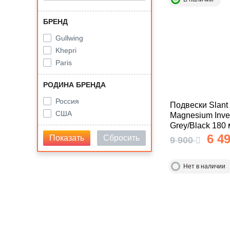
БРЕНД
Gullwing
Khepri
Paris
РОДИНА БРЕНДА
Россия
Подвески Slant
США
Magnesium Inver
Grey/Black 180
6 49
Показать
Сбросить
9 900
Нет в наличии