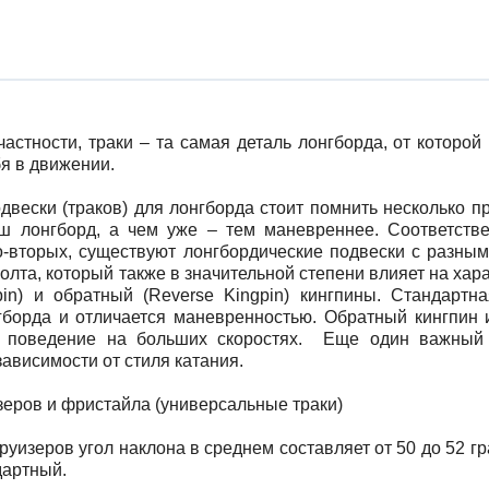
частности, траки – та самая деталь лонгборда, от которой
бя в движении.
двески (траков) для лонгборда стоит помнить несколько п
ш лонгборд, а чем уже – тем маневреннее. Соответстве
о-вторых, существуют лонгбордические подвески с разными
олта, который также в значительной степени влияет на ха
gpin) и обратный (Reverse Kingpin) кингпины. Стандартн
гборда и отличается маневренностью. Обратный кингпин 
е поведение на больших скоростях. Еще один важный 
зависимости от стиля катания.
зеров и фристайла (универсальные траки)
руизеров угол наклона в среднем составляет от 50 до 52 г
дартный.