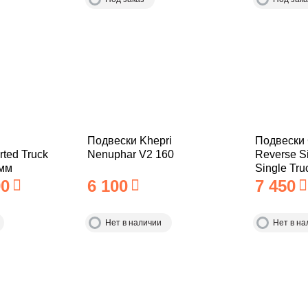
Подвески Khepri
Подвески 
ted Truck
Nenuphar V2 160
Reverse Si
 мм
Single Tru
0
6 100
7 450
Нет в наличии
Нет в на