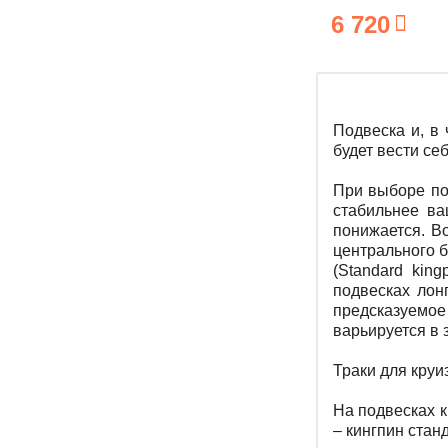
6 720
Подвеска и, в 
будет вести се
При выборе по
стабильнее ва
понижается. В
центрального б
(Standard kin
подвесках лон
предсказуемо
варьируется в 
Траки для круи
На подвесках к
– кингпин стан