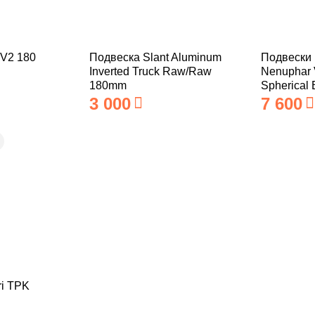
 V2 180
Подвеска Slant Aluminum
Подвески 
Inverted Truck Raw/Raw
Nenuphar 
180mm
Spherical 
3 000
7 600
ri TPK