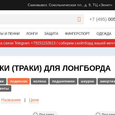
Самовывоз: Сокольническая пл., д. 9, ТЦ «Зенит»
+7 (495)
00
РЫ И ПЕННИ
ЛОНГИ
ЗАЩИТА
ФИНГЕРСПОРТ
ОДЕЖДА
а связи Telegram +79151152613 / соберем скейтборд вашей меч
И (ТРАКИ) ДЛЯ ЛОНГБОРДА
ки
подвески
колеса
подшипники
шкурка
аморти
менты
Названию
|
Цене
Под заказ
Под зака