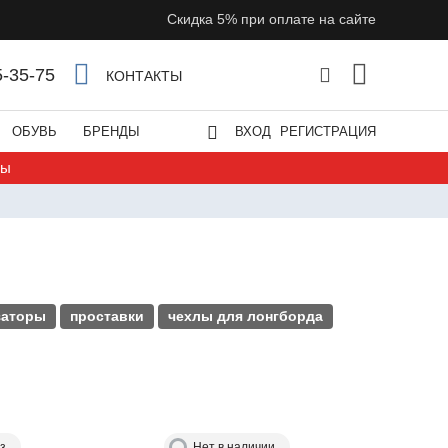
Скидка 5% при оплате на сайте
5-35-75
КОНТАКТЫ
ОБУВЬ
БРЕНДЫ
ВХОД
РЕГИСТРАЦИЯ
ты
заторы
проставки
чехлы для лонгборда
з
Нет в наличии