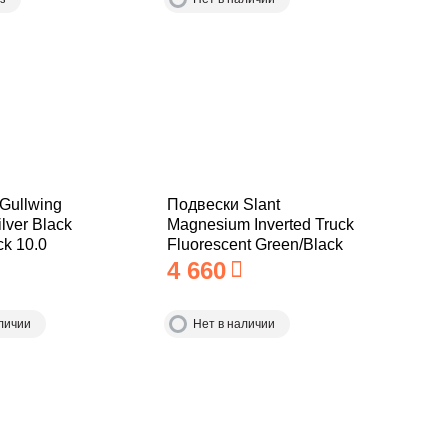
Gullwing
Подвески Slant
lver Black
Magnesium Inverted Truck
ck 10.0
Fluorescent Green/Black
150 мм
4 660
личии
Нет в наличии