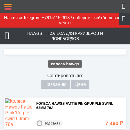
На связи Telegram +79151152613 / соберем скейтборд вашей
мечты
HAWGS — КОЛЕСА ДЛЯ КРУИЗЕРОВ И
ЛОНГБОРДОВ
колеса hawgs
Сортировать по:
Названию
Цене
КОЛЕСА HAWGS FATTIE PINK/PURPLE SWIRL
63MM 78A
7 490 ₽
Под заказ