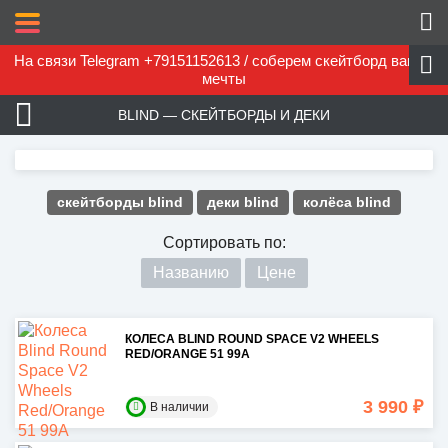
На связи Telegram +79151152613 / соберем скейтборд вашей
мечты
BLIND — СКЕЙТБОРДЫ И ДЕКИ
скейтборды blind
деки blind
колёса blind
Сортировать по:
Названию
Цене
КОЛЕСА BLIND ROUND SPACE V2 WHEELS
RED/ORANGE 51 99A
3 990 ₽
В наличии