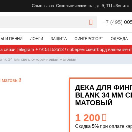
Самовывоз: Сокольническая пл., д. 9, ТЦ «Зенит»
+7 (495)
00
РЫ И ПЕННИ
ЛОНГИ
ЗАЩИТА
ФИНГЕРСПОРТ
ОДЕЖДА
а связи Telegram +79151152613 / соберем скейтборд вашей меч
Blank 34 мм светло-коричневый матовый
ДЕКА ДЛЯ ФИН
BLANK 34 ММ 
МАТОВЫЙ
1 200
Скидка
5%
при оплате кар