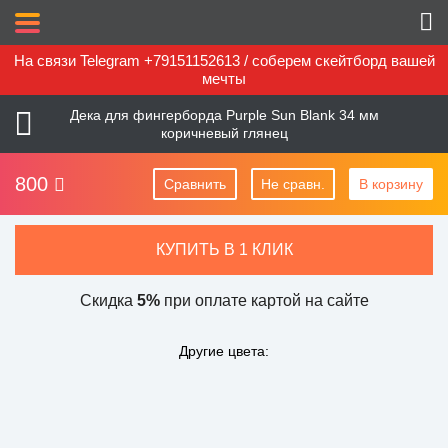
На связи Telegram +79151152613 / соберем скейтборд вашей
мечты
Дека для фингерборда Purple Sun Blank 34 мм
коричневый глянец
800
Сравнить
Не сравн.
В корзину
КУПИТЬ В 1 КЛИК
Скидка
5%
при оплате картой на сайте
Другие цвета: