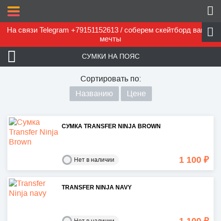
На связи Telegram +79151152613 / соберем скейтборд вашей
мечты
СУМКИ НА ПОЯС
Сортировать по:
Названию
Цене
СУМКА TRANSFER NINJA BROWN
1 100 ₽
Нет в наличии
TRANSFER NINJA NAVY