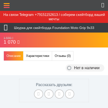
На связи Telegram +79151152613 / соберем скейтборд вашей
мечты
Шкурка для скейтборда Foundation Moto Grip 9х33
1 590
1 070
Описание
Характеристики
Отзывы (
0
)
Нет в наличии
Рассказать друзьям: