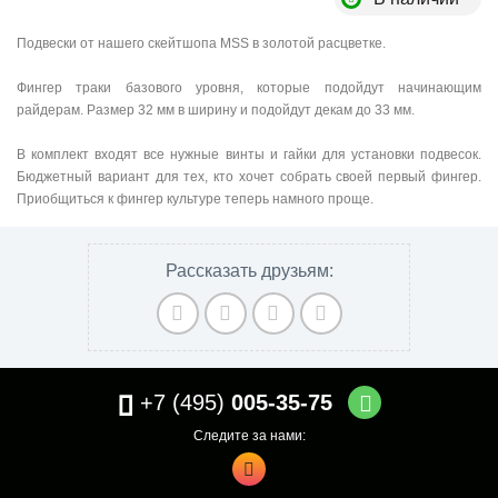
Подвески от нашего скейтшопа MSS в золотой расцветке.
Фингер траки базового уровня, которые подойдут начинающим
райдерам. Размер 32 мм в ширину и подойдут декам до 33 мм.
В комплект входят все нужные винты и гайки для установки подвесок.
Бюджетный вариант для тех, кто хочет собрать своей первый фингер.
Приобщиться к фингер культуре теперь намного проще.
Рассказать друзьям:
+7 (495)
005-35-75
Следите за нами: