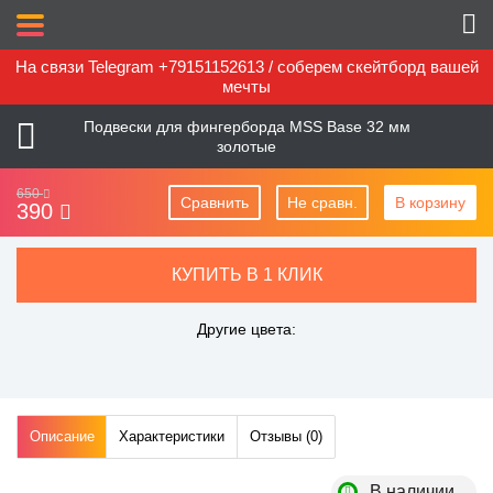
На связи Telegram +79151152613 / соберем скейтборд вашей
мечты
Подвески для фингерборда MSS Base 32 мм
золотые
650
Сравнить
Не сравн.
В корзину
390
КУПИТЬ В 1 КЛИК
Другие цвета:
Описание
Характеристики
Отзывы (
0
)
В наличии