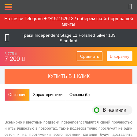
На связи Telegram +79151152613 / соберем скейтборд вашей
мечты
Траки Independent Stage 11 Polished Silver 139
Standard
8 775
Сравнить
В корзину
7 200
КУПИТЬ В 1 КЛИК
Описание
Характеристики
Отзывы (
0
)
В наличии
Всемирно известные подвески Independent славятся своей прочностью
и отзывчивостью в поворотах, такие подвески точно прослужат не один
сезон и на протяжении всего времени катания будут доставлять