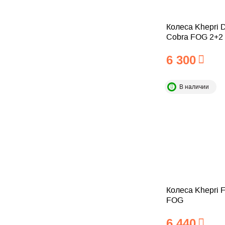
Колеса Khepri D
Cobra FOG 2+2
6 300
В наличии
Колеса Khepri F
FOG
6 440