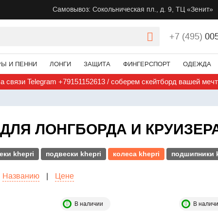
Самовывоз: Сокольническая пл., д. 9, ТЦ «Зенит»
+7 (495)
00
РЫ И ПЕННИ
ЛОНГИ
ЗАЩИТА
ФИНГЕРСПОРТ
ОДЕЖДА
а связи Telegram +79151152613 / соберем скейтборд вашей меч
ДЛЯ ЛОНГБОРДА И КРУИЗЕРА
еки khepri
подвески khepri
колеса khepri
подшипники k
Названию
|
Цене
В наличии
В налич