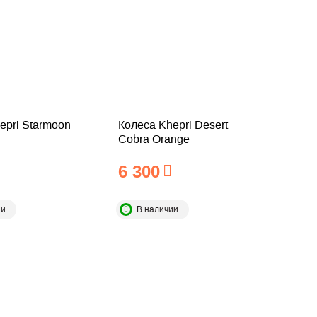
epri Starmoon
Колеса Khepri Desert
Cobra Orange
6 300
ии
В наличии