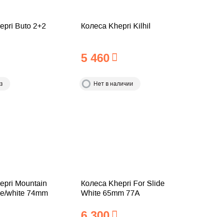
epri Buto 2+2
Колеса Khepri Kilhil
5 460
з
Нет в наличии
epri Mountain
Колеса Khepri For Slide
ple/white 74mm
White 65mm 77A
6 300