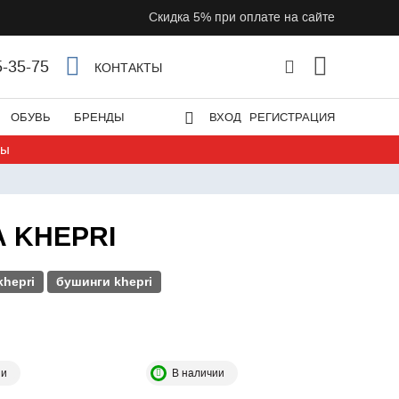
Скидка 5% при оплате на сайте
5-35-75
КОНТАКТЫ
ОБУВЬ
БРЕНДЫ
ВХОД
РЕГИСТРАЦИЯ
ты
 KHEPRI
hepri
бушинги khepri
ии
В наличии