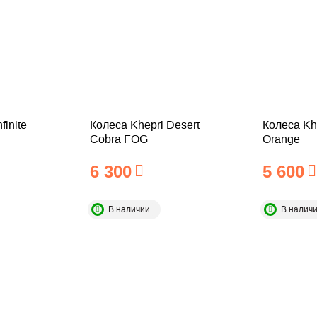
finite
Колеса Khepri Desert
Колеса Kh
Cobra FOG
Orange
6 300
5 600
В наличии
В налич