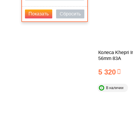
Сбросить
Показать
Колеса Khepri In
56mm 83A
5 320
В наличии