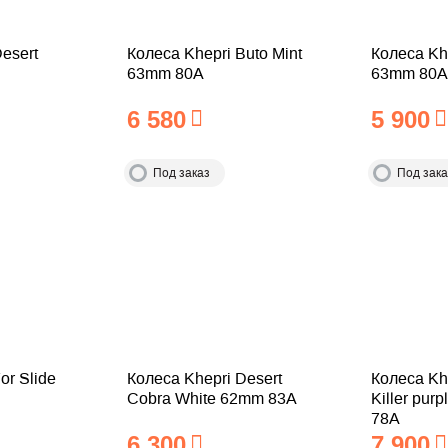
esert
Колеса Khepri Buto Mint
Колеса Kh
63mm 80A
63mm 80A
6 580
5 900
Под заказ
Под зака
or Slide
Колеса Khepri Desert
Колеса Kh
Cobra White 62mm 83A
Killer pur
78A
6 300
7 900