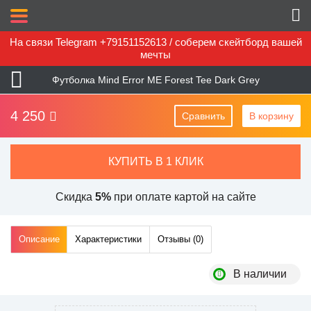
На связи Telegram +79151152613 / соберем скейтборд вашей
мечты
Футболка Mind Error ME Forest Tee Dark Grey
4 250
Сравнить
В корзину
КУПИТЬ В 1 КЛИК
Скидка
5%
при оплате картой на сайте
Описание
Характеристики
Отзывы (
0
)
В наличии