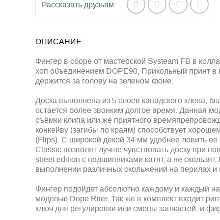
Рассказать друзьям:
ОПИСАНИЕ
Фингер в сборе от мастерской Systeam FB в колл
хоп объединением DOPE90, Прикольный принт в 
держится за голову на зеленом фоне.
Доска выполнена из 5 слоев канадского клена, бл
остается более звонким долгое время. Данная мо
съёмки клипа или же приятного времяпрепровож
конкейву (загибы по краям) способствует хороше
(Flips). С широкой декой 34 мм удобнее ловить ее
Classic позволят лучше чувствовать доску при пов
street edition с подшипниками катят, а не скользя
выполнении различных скольжений на перилах и 
Фингер подойдет абсолютно каждому и каждый най
моделью Dope Riter. Так же в комплект входит ри
ключ для регулировки или смены запчастей, и ф