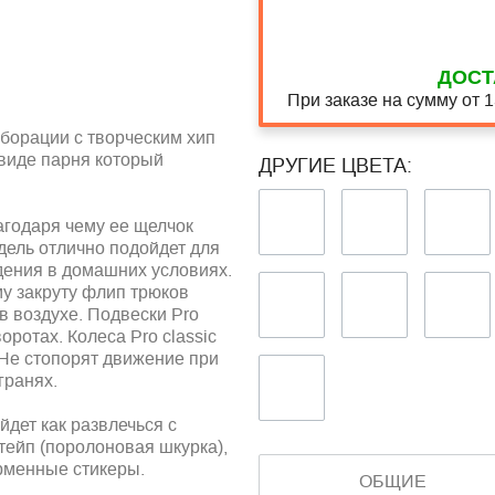
ДОСТ
При заказе на сумму от 
аборации с творческим хип
виде парня который
ДРУГИЕ ЦВЕТА:
агодаря чему ее щелчок
дель отлично подойдет для
дения в домашних условиях.
му закруту флип трюков
 в воздухе. Подвески Pro
оротах. Колеса Pro classic
т. Не стопорят движение при
гранях.
дет как развлечься с
птейп (поролоновая шкурка),
ирменные стикеры.
ОБЩИЕ