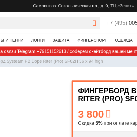
Самовывоз: Сокольническая пл., д. 9, ТЦ «Зенит»
+7 (495)
00
РЫ И ПЕННИ
ЛОНГИ
ЗАЩИТА
ФИНГЕРСПОРТ
ОДЕЖДА
а связи Telegram +79151152613 / соберем скейтборд вашей меч
рд Systeam FB Dope Riter (Pro) SF02H 36 x 94 high
ФИНГЕРБОРД В
RITER (PRO) SF0
3 800
Скидка
при оплате кар
5%