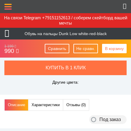
На связи Telegram +79151152613 / соберем скейтборд вашей
мечты
Обувь на пальцы Dunk Low white-red-black
1 190
Сравнить
Не сравн.
В корзину
990
КУПИТЬ В 1 КЛИК
Другие цвета:
Описание
Характеристики
Отзывы (
0
)
Под заказ