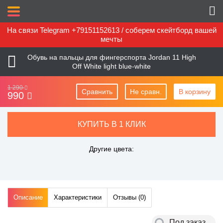
На связи Telegram +79151152613 / соберем скейтборд вашей
мечты
Обувь на пальцы для фингерспорта Jordan 11 High
Off White light blue-white
1 290
Сравнить
Не сравн.
В корзину
990
КУПИТЬ В 1 КЛИК
Другие цвета:
Описание
Характеристики
Отзывы (
0
)
Под заказ