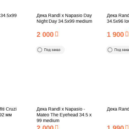
 34.5x99
Дека Randl x Napasio Day
Дека Randl
Night Day 34.5x99 medium
34.5x96 l
2 000
1 900
Под заказ
Под зака
iti Cruzi
Дека Randl x Napasio -
Дека Rand
 92 мм
Mateo The Eyehead 34.5 х
99 medium
2 000
1 990