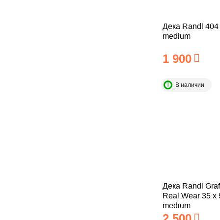
Дека Randl 404
medium
1 900
В наличии
Дека Randl Graff
Real Wear 35 x
medium
2 500