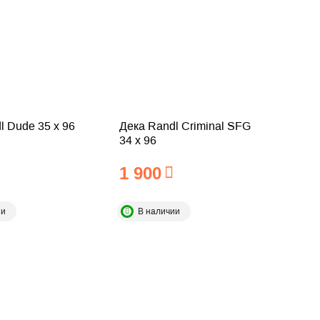
l Dude 35 x 96
Дека Randl Criminal SFG
34 x 96
1 900
ии
В наличии