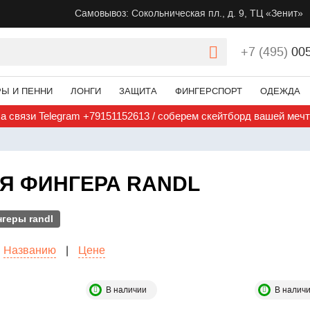
Самовывоз: Сокольническая пл., д. 9, ТЦ «Зенит»
+7 (495)
00
РЫ И ПЕННИ
ЛОНГИ
ЗАЩИТА
ФИНГЕРСПОРТ
ОДЕЖДА
а связи Telegram +79151152613 / соберем скейтборд вашей меч
ЛЯ ФИНГЕРА RANDL
геры randl
Названию
|
Цене
В наличии
В налич