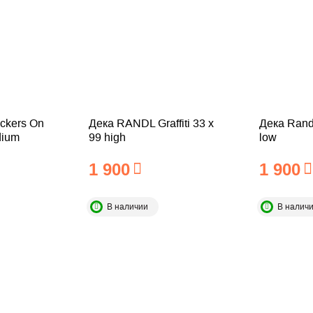
ckers On
Дека RANDL Graffiti 33 x
Дека Rand
dium
99 high
low
1 900
1 900
В наличии
В налич