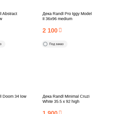
 Abstract
Дека Randl Pro Iggy Model
ow
II 36x96 medium
2 100
з
Под заказ
l Doom 34 low
Дека Randl Minimal Cruzi
White 35.5 x 92 high
1 900