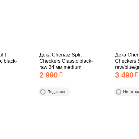
lit
Дека Chenaiz Split
Дека Chena
c black-
Checkers Classic black-
Checkers 
raw 34 мм medium
raw/blue/
2 990
3 490
medium
Под заказ
Нет в на