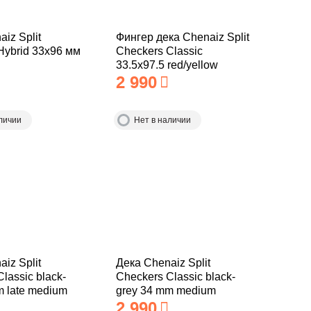
iz Split
Фингер дека Chenaiz Split
Hybrid 33x96 мм
Checkers Classic
33.5x97.5 red/yellow
2 990
личии
Нет в наличии
iz Split
Дека Chenaiz Split
lassic black-
Checkers Classic black-
m late medium
grey 34 mm medium
2 990