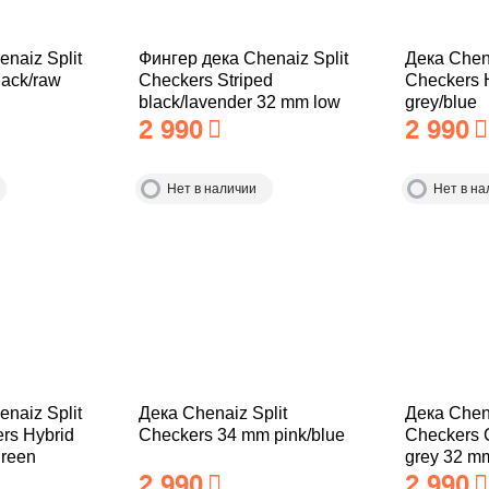
naiz Split
Фингер дека Chenaiz Split
Дека Chena
lack/raw
Checkers Striped
Checkers 
black/lavender 32 mm low
grey/blue
2 990
2 990
Нет в наличии
Нет в на
naiz Split
Дека Chenaiz Split
Дека Chena
ers Hybrid
Checkers 34 mm pink/blue
Checkers C
green
grey 32 m
2 990
2 990