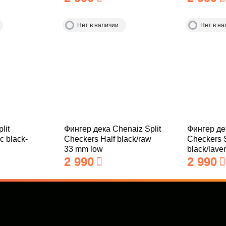
Нет в наличии
Нет в на
lit
Фингер дека Chenaiz Split
Фингер дек
c black-
Checkers Half black/raw
Checkers S
33 mm low
black/lav
2 990
2 990