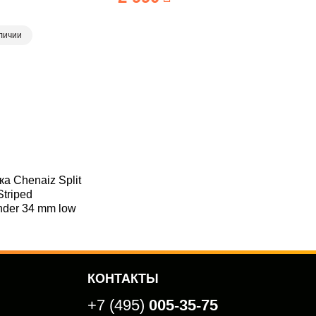
личии
а Chenaiz Split
triped
ender 34 mm low
КОНТАКТЫ
005-35-75
+7 (495)