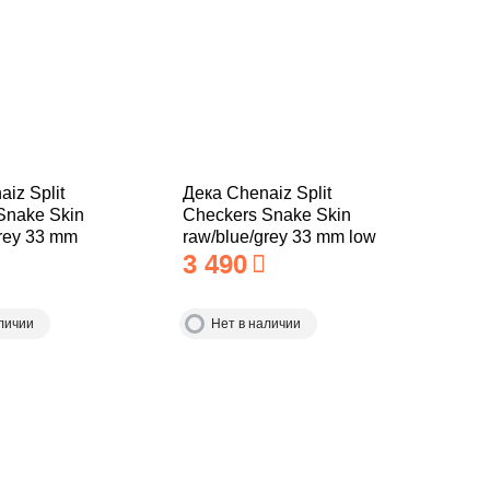
iz Split
Дека Chenaiz Split
Snake Skin
Checkers Snake Skin
grey 33 mm
raw/blue/grey 33 mm low
3 490
личии
Нет в наличии