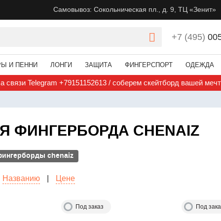
Самовывоз: Сокольническая пл., д. 9, ТЦ «Зенит»
+7 (495)
00
РЫ И ПЕННИ
ЛОНГИ
ЗАЩИТА
ФИНГЕРСПОРТ
ОДЕЖДА
а связи Telegram +79151152613 / соберем скейтборд вашей меч
ЛЯ ФИНГЕРБОРДА CHENAIZ
фингерборды chenaiz
Названию
|
Цене
Под заказ
Под зака