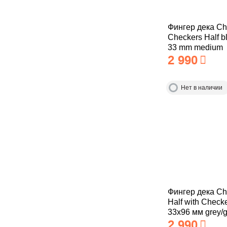
Фингер дека Che
Checkers Half b
33 mm medium
2 990
Нет в наличии
Фингер дека Che
Half with Check
33x96 мм grey/
2 990