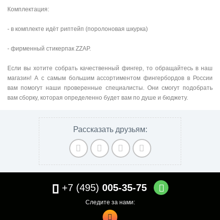
Комплектация:
- в комплекте идёт риптейп (поролоновая шкурка)
- фирменный стикерпак ZZAP.
Если вы хотите собрать качественный фингер, то обращайтесь в наш
магазин! А с самым большим ассортиментом фингербордов в России
вам помогут наши проверенные специалисты. Они смогут подобрать
вам сборку, которая определенно будет вам по душе и бюджету.
Рассказать друзьям:
+7 (495)
005-35-75
Следите за нами: