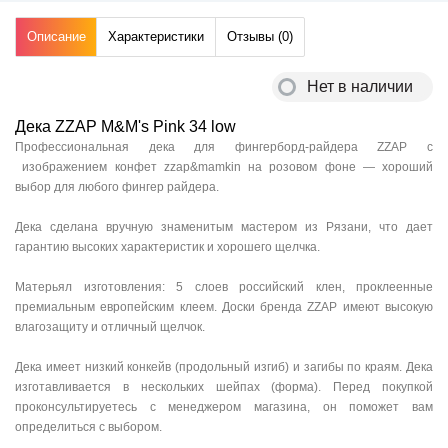
Описание
Характеристики
Отзывы (
0
)
Нет в наличии
Дека ZZAP M&M's Pink 34 low
Профессиональная дека для фингерборд-райдера ZZAP с
изображением конфет zzap&mamkin на розовом фоне — хороший
выбор для любого фингер райдера.
Дека сделана вручную знаменитым мастером из Рязани, что дает
гарантию высоких характеристик и хорошего щелчка.
Матерьял изготовления: 5 слоев российский клен, проклеенные
премиальным европейским клеем. Доски бренда ZZAP имеют высокую
влагозащиту и отличный щелчок.
Дека имеет низкий конкейв (продольный изгиб) и загибы по краям. Дека
изготавливается в нескольких шейпах (форма). Перед покупкой
проконсультируетесь с менеджером магазина, он поможет вам
определиться с выбором.