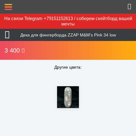
На связи Telegram +79151152613 / соберем скейтборд вашей
мечты
Дека для фингерборда ZZAP M&M's Pink 34 low
3 400
Другие цвета: