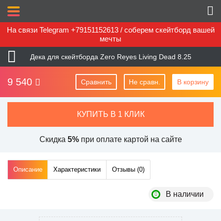
На связи Telegram +79151152613 / соберем скейтборд вашей
мечты
Дека для скейтборда Zero Reyes Living Dead 8.25
9 540
Сравнить
Не сравн.
В корзину
КУПИТЬ В 1 КЛИК
Скидка
5%
при оплате картой на сайте
Описание
Характеристики
Отзывы (
0
)
В наличии