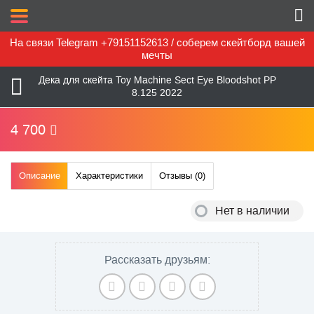
На связи Telegram +79151152613 / соберем скейтборд вашей
мечты
Дека для скейта Toy Machine Sect Eye Bloodshot PP
8.125 2022
4 700
Описание
Характеристики
Отзывы (
0
)
Нет в наличии
Рассказать друзьям: