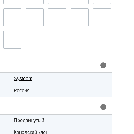
Systeam
Россия
Продвинутый
Канадский клён