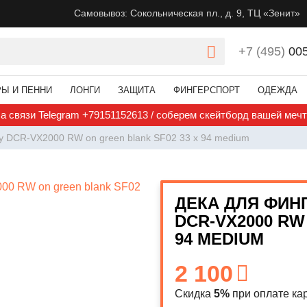
Самовывоз: Сокольническая пл., д. 9, ТЦ «Зенит»
+7 (495)
00
РЫ И ПЕННИ
ЛОНГИ
ЗАЩИТА
ФИНГЕРСПОРТ
ОДЕЖДА
а связи Telegram +79151152613 / соберем скейтборд вашей меч
y DCR-VX2000 RW on green blank SF02 33 x 94 medium
ДЕКА ДЛЯ ФИН
DCR-VX2000 RW
94 MEDIUM
2 100
Скидка
5%
при оплате кар