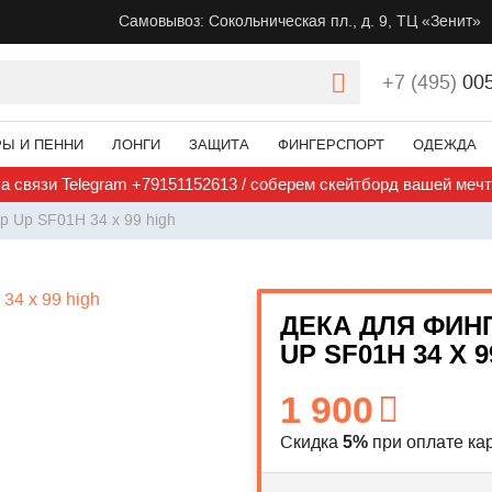
Самовывоз: Сокольническая пл., д. 9, ТЦ «Зенит»
+7 (495)
00
РЫ И ПЕННИ
ЛОНГИ
ЗАЩИТА
ФИНГЕРСПОРТ
ОДЕЖДА
а связи Telegram +79151152613 / соберем скейтборд вашей меч
p Up SF01H 34 x 99 high
ДЕКА ДЛЯ ФИН
UP SF01H 34 X 9
1 900
Скидка
при оплате кар
5%