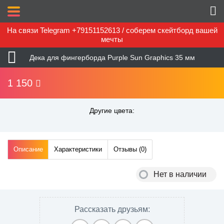
На связи Telegram +79151152613 / соберем скейтборд вашей
мечты
Дека для фингерборда Purple Sun Graphics 35 мм
1 150
Другие цвета:
Описание
Характеристики
Отзывы (
0
)
Нет в наличии
Рассказать друзьям: