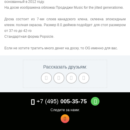
основанный в 2012 году.
На доске изображена обложка Продиджи Music for the jilted generationю.
Доска состоит из 7-ми слоев канадского клена, склеена эпоксидным
клеем. полная окраска. Размер 8.0 дюймов подойдет для стоп размером
от 37-го до 42-го
Стандартная форма Popsicle.
Если не хотите тратить много денег на доску, то OG именно для вас.
Рассказать друзьям:
+7 (495)
005-35-75
Следите за нами: