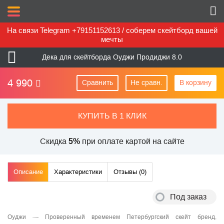
На связи Telegram +79151152613 / соберем скейтборд вашей
мечты
Дека для скейтборда Оуджи Продиджи 8.0
4 990
Сравнить
Не сравн.
В корзину
КУПИТЬ В 1 КЛИК
Скидка
при оплате картой на сайте
5%
Описание
Характеристики
Отзывы (
0
)
Под заказ
Оуджи — Проверенный временем Петербургский скейт бренд,