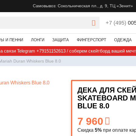
Самовывоз: Сокольническая пл., д. 9, ТЦ «Зенит»
+7 (495)
00
РЫ И ПЕННИ
ЛОНГИ
ЗАЩИТА
ФИНГЕРСПОРТ
ОДЕЖДА
а связи Telegram +79151152613 / соберем скейтборд вашей меч
ariah Duran Whiskers Blue 8.0
ДЕКА ДЛЯ СКЕ
SKATEBOARD M
BLUE 8.0
7 960
Скидка
5%
при оплате кар