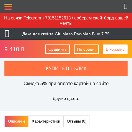
На связи Telegram +79151152613 / соберем скейтборд вашей
мечты
Дека для скейта Girl Malto Pac-Man Blue 7.75
9 410
Сравнить
Не сравн.
В корзину
КУПИТЬ В 1 КЛИК
Скидка
5%
при оплате картой на сайте
Другие цвета:
Описание
Характеристики
Отзывы (
0
)