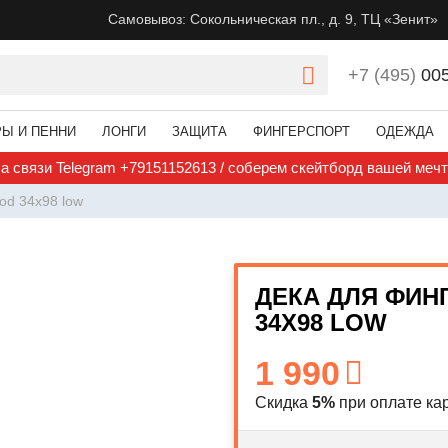
Самовывоз: Сокольническая пл., д. 9, ТЦ «Зенит»
+7 (495)
00
РЫ И ПЕННИ
ЛОНГИ
ЗАЩИТА
ФИНГЕРСПОРТ
ОДЕЖДА
а связи Telegram +79151152613 / соберем скейтборд вашей меч
od 34x98 low
ДЕКА ДЛЯ ФИН
34X98 LOW
1 990
Скидка
5%
при оплате кар