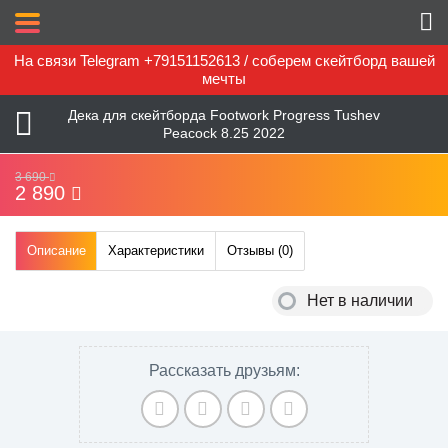
На связи Telegram +79151152613 / соберем скейтборд вашей
мечты
Дека для скейтборда Footwork Progress Tushev
Peacock 8.25 2022
3 690
2 890
Описание
Характеристики
Отзывы (
0
)
Нет в наличии
Рассказать друзьям: