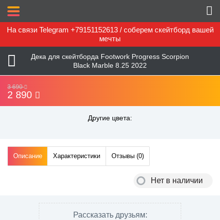
На связи Telegram +79151152613 / соберем скейтборд вашей
мечты
Дека для скейтборда Footwork Progress Scorpion
Black Marble 8.25 2022
3 690
2 890
Другие цвета:
Описание
Характеристики
Отзывы (
0
)
Нет в наличии
Рассказать друзьям: