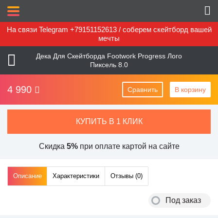
На связи Telegram +79151152613 / соберем скейтборд вашей
мечты
Дека Для Скейтборда Footwork Progress Лого
Пиксель 8.0
4 990
Сравнить
В корзину
КУПИТЬ В 1 КЛИК
Скидка
5%
при оплате картой на сайте
Описание
Характеристики
Отзывы (
0
)
Под заказ