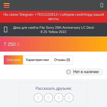
На связи Telegram +79151152613 / соберем скейтборд вашей
мечты
Дека для скейта Flip Sorry 20th Anniversary LC Deck
8.25 Yellow 2022
7 250
Описание
Характеристики
Отзывы (
0
)
Нет в наличии
Рассказать друзьям: