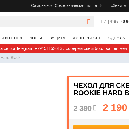
Самовывоз: Сокольническая пл., д. 9, ТЦ «Зенит»
+7 (495)
00
РЫ И ПЕННИ
ЛОНГИ
ЗАЩИТА
ФИНГЕРСПОРТ
ОДЕЖДА
а связи Telegram +79151152613 / соберем скейтборд вашей меч
 Hard Black
ЧЕХОЛ ДЛЯ СК
ROOKIE HARD 
2 190
2 390