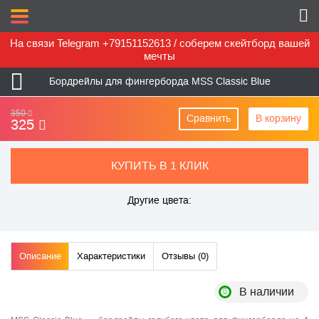
На связи Telegram +79151152613 / соберем скейтборд вашей
мечты
Бордрейлы для фингерборда MSS Classic Blue
350
Сравнить
В корзину
325
КУПИТЬ В 1 КЛИК
Другие цвета:
Описание
Характеристики
Отзывы (
0
)
В наличии