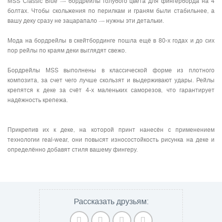
MSS Classic Blue — бордрейлы голубого цвета для фингерборда на 4
болтах. Чтобы скольжения по перилкам и граням были стабильнее, а
вашу деку сразу не зацарапало — нужны эти детальки.
Мода на бордрейлы в скейтбординге пошла ещё в 80-х годах и до сих
пор рейлы по краям деки выглядят свежо.
Бордрейлы MSS выполнены в классической форме из плотного
композита, за счет чего лучше скользят и выдерживают удары. Рейлы
крепятся к деке за счёт 4-х маленьких саморезов, что гарантирует
надёжность крепежа.
Прикрепив их к деке, на которой принт нанесён с применением
технологии real-wear, они повысят износостойкость рисунка на деке и
определённо добавят стиля вашему фингеру.
Рассказать друзьям: