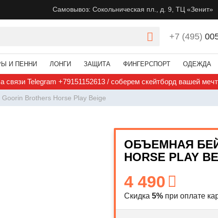
Самовывоз: Сокольническая пл., д. 9, ТЦ «Зенит»
+7 (495)
00
РЫ И ПЕННИ
ЛОНГИ
ЗАЩИТА
ФИНГЕРСПОРТ
ОДЕЖДА
а связи Telegram +79151152613 / соберем скейтборд вашей меч
Goorin Brothers Horse Play Beige
ОБЪЕМНАЯ БЕ
HORSE PLAY BE
4 490
Скидка
5%
при оплате кар