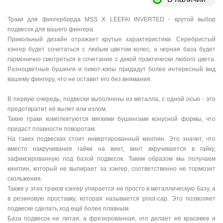
Траки для фингерборда MSS X LEEFAI INVERTED - крутой выбор
подвесок для вашего фингера.
Прикольный дизайн отражает крутые характеристики. Серебристый
хэнгер будет сочетаться с любым цветом колес, а черная база будет
гармонично смотреться в сочетание с декой практически любого цвета.
Разноцветные бушинги и пивот-кэпы придадут более интересный вид
вашему фингеру, что не оставит его без внимания.
В первую очередь, подвески выполнены из металла, с одной осью - это
предотвратит её вылет или излом.
Такие траки комплектуются мягкими бушингами конусной формы, что
придаст плавности поворотам.
На таких подвесках стоит инвертированный кингпин. Это значит, что
вместо накручивания гайки на винт, винт вкручивается в гайку,
зафиксированную под базой подвесок. Таким образом мы получаем
кингпин, который не выпирает за хэнгер, соответственно не тормозит
скольжения.
Также у этих траков хэнгер упирается не просто в металлическую базу, а
в резиновую проставку, которая называется pivot-cap. Это позволяет
подвеске сделать ход ещё более плавным.
База подвесок не литая, а фрезерованная, что делает её красивее и