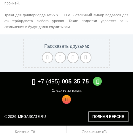
прочней.
Траки для фингерборда MSS x LEEFAI - отличный выбор подвесок для
фингербордиста любого уровня. Такие подвески упростят ваши
скольжения и будут долго служить вам
Рассказать друзьям:
005-35-75
+7 (495)
Следите за нами:
ПОЛНАЯ ВЕРСИЯ
© 2026,
MEGASKATE.RU
Корзина (0)
Сравнение
0