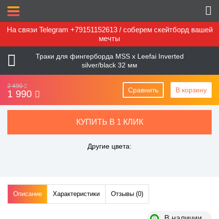
На связи Telegram +79151152613 / соберем скейтборд вашей
мечты
Траки для фингерборда MSS x Leefai Inverted
silver/black 32 мм
2 490
Сравнить
В корзину
1 990
КУПИТЬ В 1 КЛИК
Другие цвета:
Описание
Характеристики
Отзывы (
0
)
В наличии