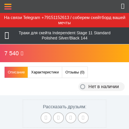
На связи Telegram +79151152613 / соберем скейтборд вашей
мечты
Траки для скейта Independent Stage 11 Standard
Polished Silver/Black 144
7 540
Описание
Характеристики
Отзывы (
0
)
Нет в наличии
Рассказать друзьям: