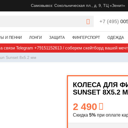
Самовывоз: Сокольническая пл., д. 9, ТЦ «Зенит»
+7 (495)
00
РЫ И ПЕННИ
ЛОНГИ
ЗАЩИТА
ФИНГЕРСПОРТ
ОДЕЖДА
а связи Telegram +79151152613 / соберем скейтборд вашей меч
Sun Sunset 8x5.2 мм
КОЛЕСА ДЛЯ Ф
SUNSET 8X5.2 
2 490
Скидка
5%
при оплате кар