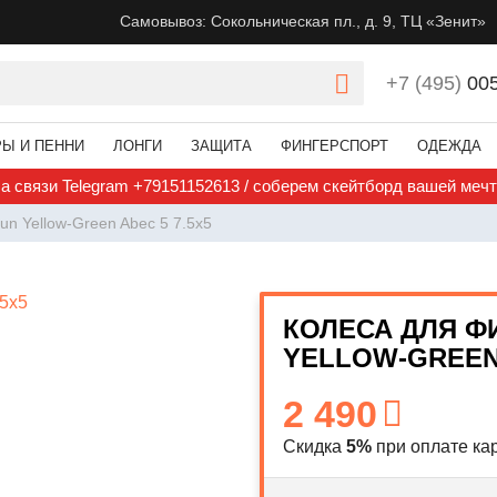
Самовывоз: Сокольническая пл., д. 9, ТЦ «Зенит»
+7 (495)
00
РЫ И ПЕННИ
ЛОНГИ
ЗАЩИТА
ФИНГЕРСПОРТ
ОДЕЖДА
а связи Telegram +79151152613 / соберем скейтборд вашей меч
un Yellow-Green Abec 5 7.5x5
КОЛЕСА ДЛЯ Ф
YELLOW-GREEN 
2 490
Скидка
5%
при оплате кар