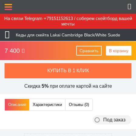
На связи Telegram +79151152613 / соберем скейтборд вашей
мечты
Кеды для скейта Lakai Cambridge Black/White Suede
7 400
Сравнить
В корзину
КУПИТЬ В 1 КЛИК
Скидка
5%
при оплате картой на сайте
Описание
Характеристики
Отзывы (
0
)
Под заказ