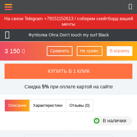
На связи Telegram +79151152613 / соберем скейтборд вашей
мечты
Футболка Ohra Don’t touch my surf Black
3 150
Сравнить
Не сравн.
В корзину
КУПИТЬ В 1 КЛИК
Скидка
при оплате картой на сайте
5%
Описание
Характеристики
Отзывы (
0
)
В наличии