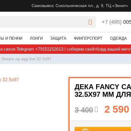
Самовывоз: Сокольническая пл., д. 9, ТЦ «Зенит»
+7 (495)
00
РЫ И ПЕННИ
ЛОНГИ
ЗАЩИТА
ФИНГЕРСПОРТ
ОДЕЖДА
а связи Telegram +79151152613 / соберем скейтборд вашей меч
 Dream og egg low 32.5x97
ДЕКА FANCY C
32.5X97 ММ ДЛ
2 590
3 400