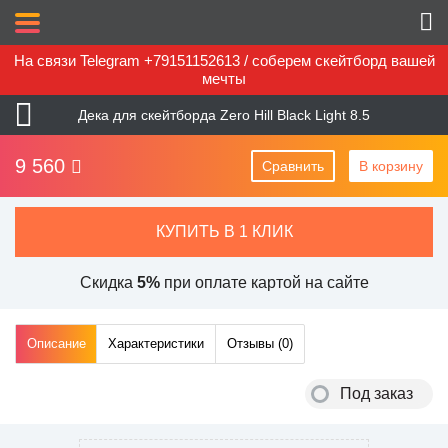
На связи Telegram +79151152613 / соберем скейтборд вашей
мечты
Дека для скейтборда Zero Hill Black Light 8.5
9 560
Сравнить
В корзину
КУПИТЬ В 1 КЛИК
Скидка
5%
при оплате картой на сайте
Описание
Характеристики
Отзывы (
0
)
Под заказ