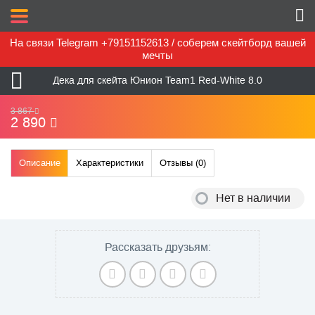
На связи Telegram +79151152613 / соберем скейтборд вашей
мечты
Дека для скейта Юнион Team1 Red-White 8.0
3 867
2 890
Описание
Характеристики
Отзывы (
0
)
Нет в наличии
Рассказать друзьям: