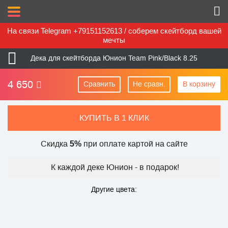
На связи Telegram +79151152613 / соберем скейтборд вашей
мечты
Дека для скейтборда Юнион Team Pink/Black 8.25
4 650
Сравнить
Не сравн.
В корзину
КУПИТЬ В 1 КЛИК
Скидка
при оплате картой на сайте
5%
К каждой деке Юнион -
в подарок!
Другие цвета: